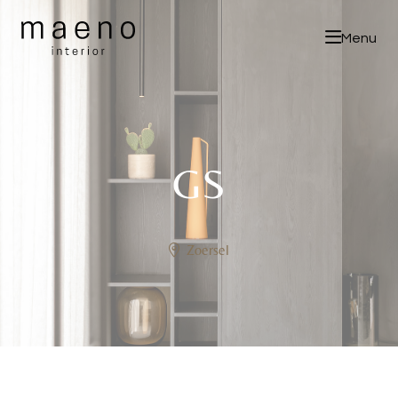
Menu
GS
Zoersel